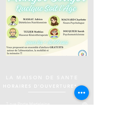
LA MAISON DE SANTE
HORAIRES D'OUVERTURE*
7 rue Porte Madeleine
45000 ORLEANS
Tram ligne B - Arrêt Croix Morin