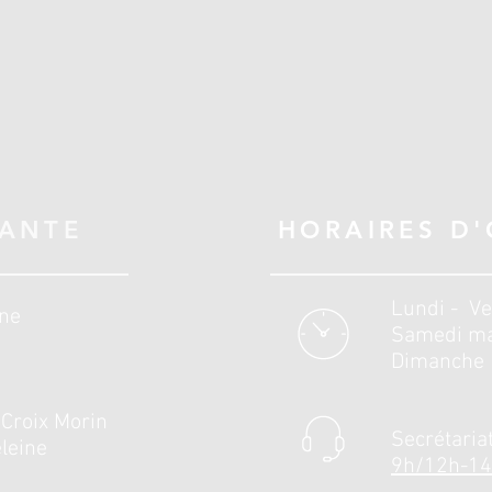
SANTE
HORAIRES D
Lundi - 
ine
Samedi 
Diman
 Croix Morin
Secrétaria
leine
9h/12h-1