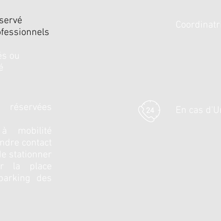
éservé
Coordinatri
fessionnels
és ou
é
 réservées
En cas d'U
à mobilité
endre contact
 de stationner
ur la place
parking des