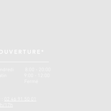
'OUVERTURE*
Vendredi 8:00 - 20:00
matin 9:00 - 12:00
che Fermé
t :
02 46 91 50 01
4h/17h