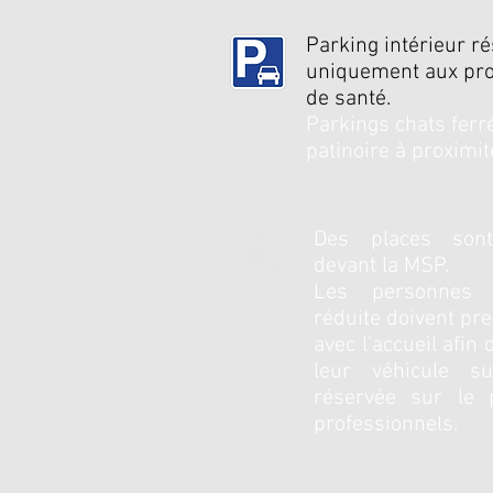
Parking intérieur r
uniquement aux pro
de santé.
Parkings chats ferr
patinoire à proximit
Des places sont
devant la MSP.
Les personnes 
réduite doivent pr
avec
l'accueil afin
leur véhicule s
réservée sur le 
professionnels.