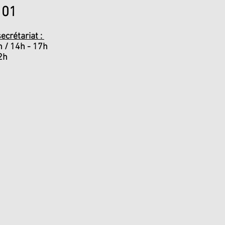
0 01
ecrétariat :
h / 14h - 17h
2h